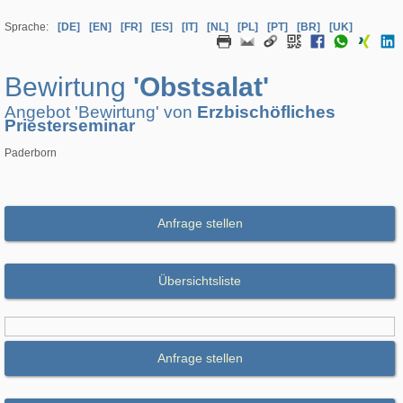
Sprache:
[DE]
[EN]
[FR]
[ES]
[IT]
[NL]
[PL]
[PT]
[BR]
[UK]
Bewirtung
'Obstsalat'
Angebot 'Bewirtung' von
Erzbischöfliches
Priesterseminar
Paderborn
Anfrage stellen
Übersichtsliste
Anfrage stellen