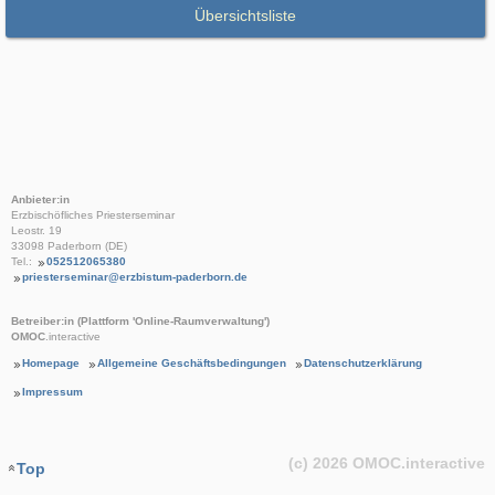
Übersichtsliste
Anbieter:in
Erzbischöfliches Priesterseminar
Leostr. 19
33098 Paderborn (DE)
Tel.:
052512065380
priesterseminar@erzbistum-paderborn.de
Betreiber:in (Plattform 'Online-Raumverwaltung')
OMOC
.interactive
Homepage
Allgemeine Geschäftsbedingungen
Datenschutzerklärung
Impressum
(c) 2026
OMOC
.interactive
Top