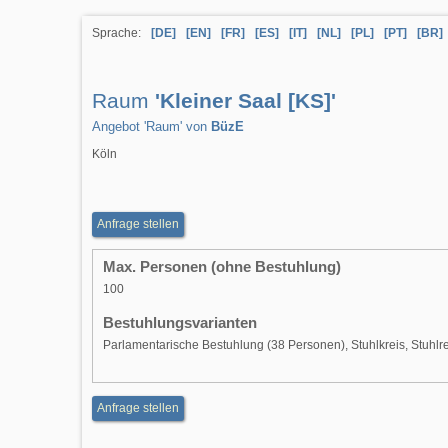
Sprache:
[DE]
[EN]
[FR]
[ES]
[IT]
[NL]
[PL]
[PT]
[BR]
Raum
'Kleiner Saal [KS]'
Angebot 'Raum' von
BüzE
Köln
Anfrage stellen
Max. Personen (ohne Bestuhlung)
100
Bestuhlungsvarianten
Parlamentarische Bestuhlung (38 Personen), Stuhlkreis, Stuhlr
Anfrage stellen