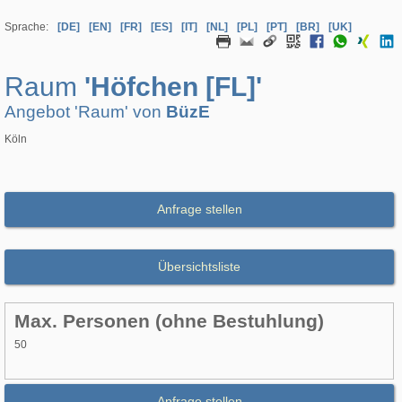
Sprache:
[DE]
[EN]
[FR]
[ES]
[IT]
[NL]
[PL]
[PT]
[BR]
[UK]
Raum
'Höfchen [FL]'
Angebot 'Raum' von
BüzE
Köln
Anfrage stellen
Übersichtsliste
Max. Personen (ohne Bestuhlung)
50
Anfrage stellen