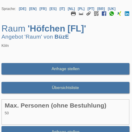
Sprache:
[DE]
[EN]
[FR]
[ES]
[IT]
[NL]
[PL]
[PT]
[BR]
[UK]
Raum
'Höfchen [FL]'
Angebot 'Raum' von
BüzE
Köln
Anfrage stellen
Übersichtsliste
Max. Personen (ohne Bestuhlung)
50
Anfrage stellen