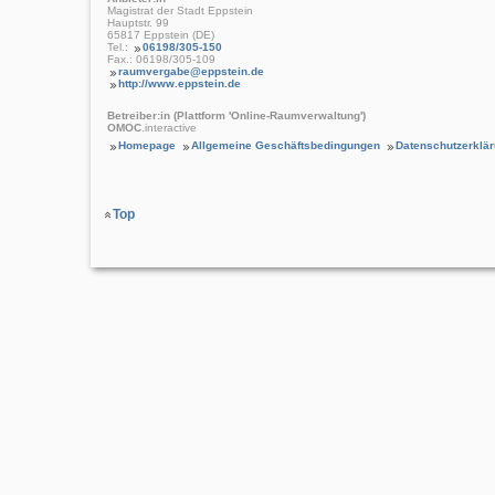
Magistrat der Stadt Eppstein
Hauptstr. 99
65817 Eppstein (DE)
Tel.:
06198/305-150
Fax.: 06198/305-109
raumvergabe@eppstein.de
http://www.eppstein.de
Betreiber:in (Plattform 'Online-Raumverwaltung')
OMOC
.interactive
Homepage
Allgemeine Geschäftsbedingungen
Datenschutzerklä
Top