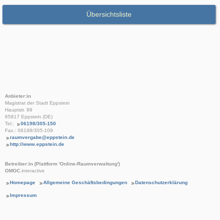
Übersichtsliste
Anbieter:in
Magistrat der Stadt Eppstein
Hauptstr. 99
65817 Eppstein (DE)
Tel.:
06198/305-150
Fax.: 06198/305-109
raumvergabe@eppstein.de
http://www.eppstein.de
Betreiber:in (Plattform 'Online-Raumverwaltung')
OMOC
.interactive
Homepage
Allgemeine Geschäftsbedingungen
Datenschutzerklärung
Impressum