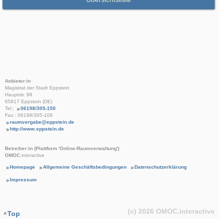
Anbieter:in
Magistrat der Stadt Eppstein
Hauptstr. 99
65817 Eppstein (DE)
Tel.:
06198/305-150
Fax.: 06198/305-109
raumvergabe@eppstein.de
http://www.eppstein.de
Betreiber:in (Plattform 'Online-Raumverwaltung')
OMOC
.interactive
Homepage
Allgemeine Geschäftsbedingungen
Datenschutzerklärung
Impressum
(c) 2026
OMOC
.interactive
Top