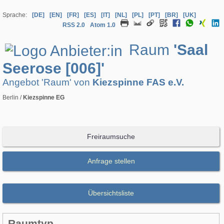
Sprache:
[DE]
[EN]
[FR]
[ES]
[IT]
[NL]
[PL]
[PT]
[BR]
[UK]
RSS 2.0
Atom 1.0
Raum
'Saal
Seerose [006]'
Angebot 'Raum' von
Kiezspinne FAS e.V.
Berlin /
Kiezspinne EG
Freiraumsuche
Anfrage stellen
Übersichtsliste
Raumtyp