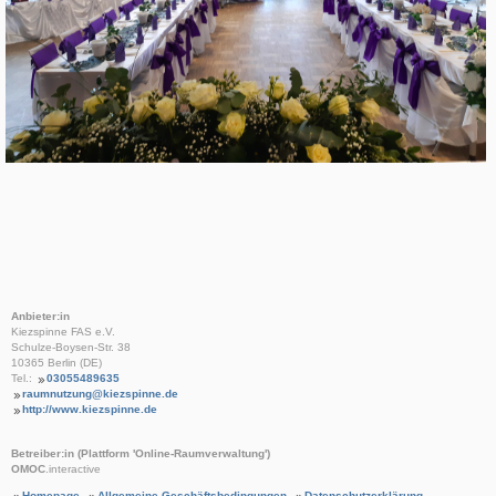
Anbieter:in
Kiezspinne FAS e.V.
Schulze-Boysen-Str. 38
10365 Berlin (DE)
Tel.:
03055489635
raumnutzung@kiezspinne.de
http://www.kiezspinne.de
Betreiber:in (Plattform 'Online-Raumverwaltung')
OMOC
.interactive
Homepage
Allgemeine Geschäftsbedingungen
Datenschutzerklärung