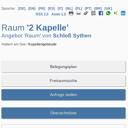
Sprache:
[DE]
[EN]
[FR]
[ES]
[IT]
[NL]
[PL]
[PT]
[BR]
[UK]
RSS 2.0
Atom 1.0
Raum
'2 Kapelle'
Angebot 'Raum' von
Schloß Sythen
Haltern am See /
Kapellengebäude
Belegungsplan
Freiraumsuche
Anfrage stellen
Übersichtsliste