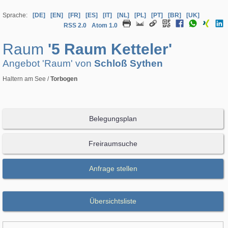
Sprache:
[DE]
[EN]
[FR]
[ES]
[IT]
[NL]
[PL]
[PT]
[BR]
[UK]
RSS 2.0
Atom 1.0
Raum
'5 Raum Ketteler'
Angebot 'Raum' von
Schloß Sythen
Haltern am See /
Torbogen
Belegungsplan
Freiraumsuche
Anfrage stellen
Übersichtsliste