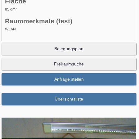
Fläche
85 qm²
Raummerkmale (fest)
WLAN
Belegungsplan
Freiraumsuche
Anfrage stellen
Übersichtsliste