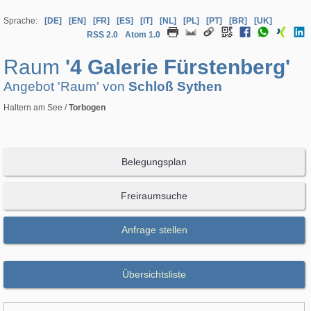
Sprache:
[DE]
[EN]
[FR]
[ES]
[IT]
[NL]
[PL]
[PT]
[BR]
[UK]
RSS 2.0
Atom 1.0
Raum
'4 Galerie Fürstenberg'
Angebot 'Raum' von
Schloß Sythen
Haltern am See /
Torbogen
Belegungsplan
Freiraumsuche
Anfrage stellen
Übersichtsliste