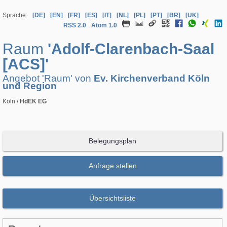
Sprache:
[DE]
[EN]
[FR]
[ES]
[IT]
[NL]
[PL]
[PT]
[BR]
[UK]
RSS 2.0
Atom 1.0
Raum
'Adolf-Clarenbach-Saal
[ACS]'
Angebot 'Raum' von
Ev. Kirchenverband Köln
und Region
Köln /
HdEK EG
Belegungsplan
Anfrage stellen
Übersichtsliste