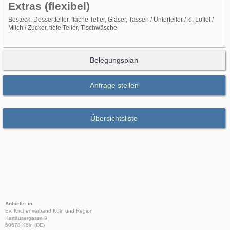
Extras (flexibel)
Besteck, Dessertteller, flache Teller, Gläser, Tassen / Unterteller / kl. Löffel /
Milch / Zucker, tiefe Teller, Tischwäsche
Belegungsplan
Anfrage stellen
Übersichtsliste
Anbieter:in
Ev. Kirchenverband Köln und Region
Kartäusergasse 9
50678 Köln (DE)