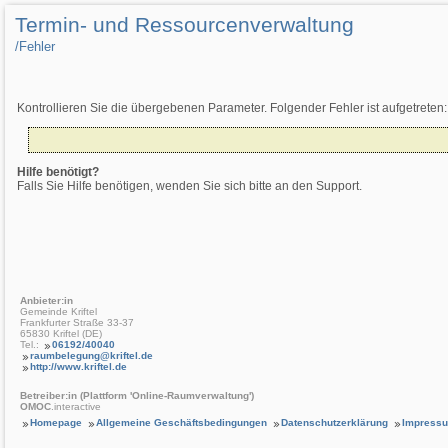
Termin- und Ressourcenverwaltung
/­Fehler
Kontrollieren Sie die übergebenen Parameter. Folgender Fehler ist aufgetreten:
Hilfe benötigt?
Falls Sie Hilfe benötigen, wenden Sie sich bitte an den Support.
Anbieter:in
Gemeinde Kriftel
Frankfurter Straße 33-37
65830 Kriftel (DE)
Tel.:
06192/40040
raumbelegung@kriftel.de
http://www.kriftel.de
Betreiber:in (Plattform 'Online-Raumverwaltung')
OMOC
.interactive
Homepage
Allgemeine Geschäftsbedingungen
Datenschutzerklärung
Impress