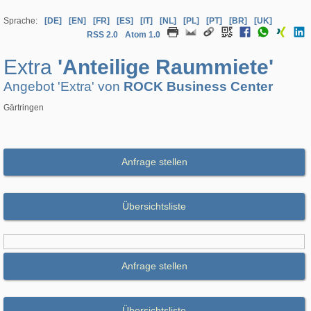
Sprache:
[DE]
[EN]
[FR]
[ES]
[IT]
[NL]
[PL]
[PT]
[BR]
[UK]
RSS 2.0
Atom 1.0
Extra
'Anteilige Raummiete'
Angebot 'Extra' von
ROCK Business Center
Gärtringen
Anfrage stellen
Übersichtsliste
Anfrage stellen
Übersichtsliste