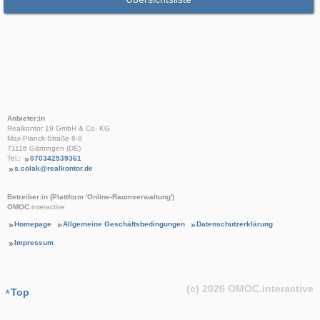
Anbieter:in
Realkontor 19 GmbH & Co. KG
Max-Planck-Straße 6-8
71116 Gärtringen (DE)
Tel.:
070342539361
s.colak@realkontor.de
Betreiber:in (Plattform 'Online-Raumverwaltung')
OMOC
.interactive
Homepage
Allgemeine Geschäftsbedingungen
Datenschutzerklärung
Impressum
(c) 2026
OMOC
.interactive
Top