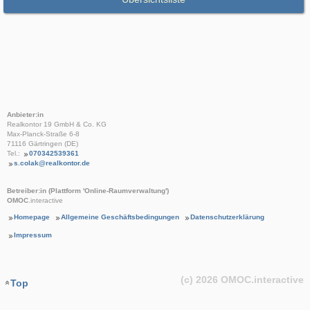
Anbieter:in
Realkontor 19 GmbH & Co. KG
Max-Planck-Straße 6-8
71116 Gärtringen (DE)
Tel.:
070342539361
s.colak@realkontor.de
Betreiber:in (Plattform 'Online-Raumverwaltung')
OMOC
.interactive
Homepage
Allgemeine Geschäftsbedingungen
Datenschutzerklärung
Impressum
(c) 2026
OMOC
.interactive
Top