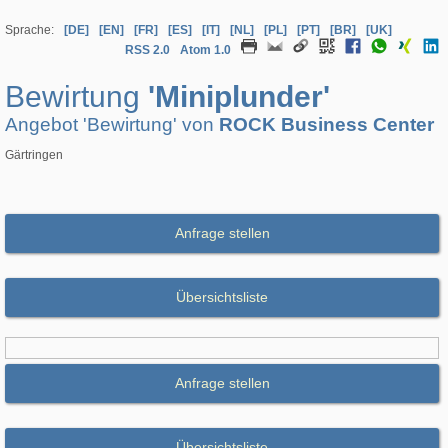
Sprache:
[DE]
[EN]
[FR]
[ES]
[IT]
[NL]
[PL]
[PT]
[BR]
[UK]
RSS 2.0
Atom 1.0
Bewirtung
'Miniplunder'
Angebot 'Bewirtung' von
ROCK Business Center
Gärtringen
Anfrage stellen
Übersichtsliste
Anfrage stellen
Übersichtsliste