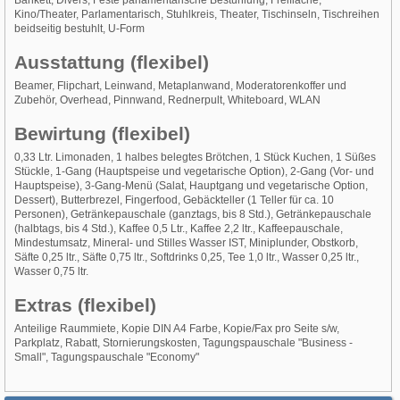
Bankett, Divers, Feste parlamentarische Bestuhlung, Freifläche,
Kino/Theater, Parlamentarisch, Stuhlkreis, Theater, Tischinseln, Tischreihen
beidseitig bestuhlt, U-Form
Ausstattung (flexibel)
Beamer, Flipchart, Leinwand, Metaplanwand, Moderatorenkoffer und
Zubehör, Overhead, Pinnwand, Rednerpult, Whiteboard, WLAN
Bewirtung (flexibel)
0,33 Ltr. Limonaden, 1 halbes belegtes Brötchen, 1 Stück Kuchen, 1 Süßes
Stückle, 1-Gang (Hauptspeise und vegetarische Option), 2-Gang (Vor- und
Hauptspeise), 3-Gang-Menü (Salat, Hauptgang und vegetarische Option,
Dessert), Butterbrezel, Fingerfood, Gebäckteller (1 Teller für ca. 10
Personen), Getränkepauschale (ganztags, bis 8 Std.), Getränkepauschale
(halbtags, bis 4 Std.), Kaffee 0,5 Ltr., Kaffee 2,2 ltr., Kaffeepauschale,
Mindestumsatz, Mineral- und Stilles Wasser IST, Miniplunder, Obstkorb,
Säfte 0,25 ltr., Säfte 0,75 ltr., Softdrinks 0,25, Tee 1,0 ltr., Wasser 0,25 ltr.,
Wasser 0,75 ltr.
Extras (flexibel)
Anteilige Raummiete, Kopie DIN A4 Farbe, Kopie/Fax pro Seite s/w,
Parkplatz, Rabatt, Stornierungskosten, Tagungspauschale "Business -
Small", Tagungspauschale "Economy"