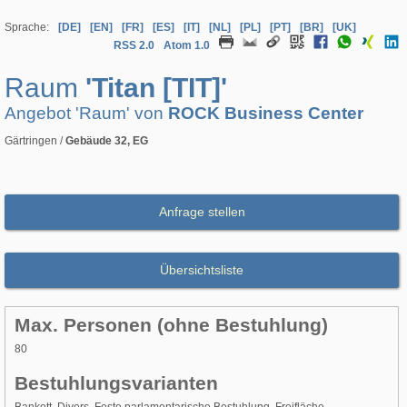
Sprache:
[DE]
[EN]
[FR]
[ES]
[IT]
[NL]
[PL]
[PT]
[BR]
[UK]
RSS 2.0
Atom 1.0
Raum
'Titan [TIT]'
Angebot 'Raum' von
ROCK Business Center
Gärtringen /
Gebäude 32, EG
Anfrage stellen
Übersichtsliste
Max. Personen (ohne Bestuhlung)
80
Bestuhlungsvarianten