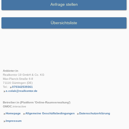
Anfrage stellen
Übersichtsliste
Anbieter:in
Realkontor 19 GmbH & Co. KG
Max-Planck-Straße 6-8
71116 Gärtringen (DE)
Tel.:
070342539361
s.colak@realkontor.de
Betreiber:in (Plattform 'Online-Raumverwaltung')
OMOC
.interactive
Homepage
Allgemeine Geschäftsbedingungen
Datenschutzerklärung
Impressum