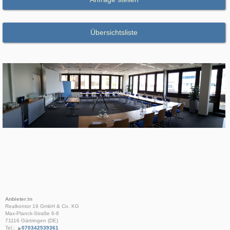
Übersichtsliste
Anbieter:in
Realkontor 19 GmbH & Co. KG
Max-Planck-Straße 6-8
71116 Gärtringen (DE)
Tel.:
070342539361