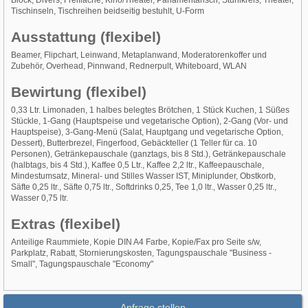
Block, Divers, Freifläche, Kino/Theater, Parlamentarisch, Stuhlkreis, Theater,
Tischinseln, Tischreihen beidseitig bestuhlt, U-Form
Ausstattung (flexibel)
Beamer, Flipchart, Leinwand, Metaplanwand, Moderatorenkoffer und
Zubehör, Overhead, Pinnwand, Rednerpult, Whiteboard, WLAN
Bewirtung (flexibel)
0,33 Ltr. Limonaden, 1 halbes belegtes Brötchen, 1 Stück Kuchen, 1 Süßes
Stückle, 1-Gang (Hauptspeise und vegetarische Option), 2-Gang (Vor- und
Hauptspeise), 3-Gang-Menü (Salat, Hauptgang und vegetarische Option,
Dessert), Butterbrezel, Fingerfood, Gebäckteller (1 Teller für ca. 10
Personen), Getränkepauschale (ganztags, bis 8 Std.), Getränkepauschale
(halbtags, bis 4 Std.), Kaffee 0,5 Ltr., Kaffee 2,2 ltr., Kaffeepauschale,
Mindestumsatz, Mineral- und Stilles Wasser IST, Miniplunder, Obstkorb,
Säfte 0,25 ltr., Säfte 0,75 ltr., Softdrinks 0,25, Tee 1,0 ltr., Wasser 0,25 ltr.,
Wasser 0,75 ltr.
Extras (flexibel)
Anteilige Raummiete, Kopie DIN A4 Farbe, Kopie/Fax pro Seite s/w,
Parkplatz, Rabatt, Stornierungskosten, Tagungspauschale "Business -
Small", Tagungspauschale "Economy"
Anfrage stellen