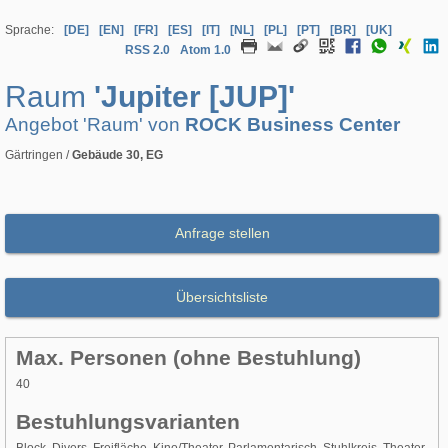
Sprache:
[DE]
[EN]
[FR]
[ES]
[IT]
[NL]
[PL]
[PT]
[BR]
[UK]
RSS 2.0
Atom 1.0
Raum
'Jupiter [JUP]'
Angebot 'Raum' von
ROCK Business Center
Gärtringen /
Gebäude 30, EG
Anfrage stellen
Übersichtsliste
Max. Personen (ohne Bestuhlung)
40
Bestuhlungsvarianten