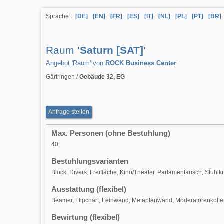
Sprache:
[DE]
[EN]
[FR]
[ES]
[IT]
[NL]
[PL]
[PT]
[BR]
Raum
'Saturn [SAT]'
Angebot 'Raum' von
ROCK Business Center
Gärtringen /
Gebäude 32, EG
Anfrage stellen
Max. Personen (ohne Bestuhlung)
40
Bestuhlungsvarianten
Block, Divers, Freifläche, Kino/Theater, Parlamentarisch, Stuhlkr
Ausstattung (flexibel)
Beamer, Flipchart, Leinwand, Metaplanwand, Moderatorenkoff
Bewirtung (flexibel)