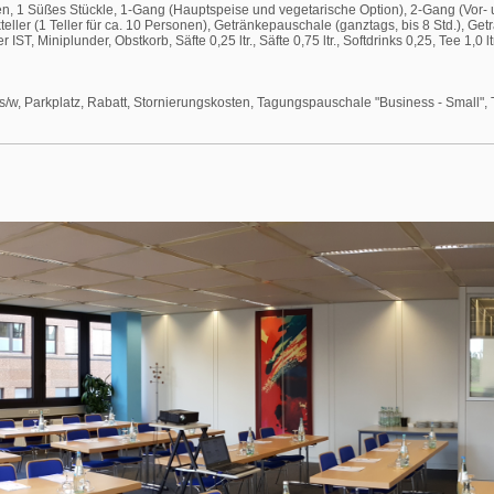
hen, 1 Süßes Stückle, 1-Gang (Hauptspeise und vegetarische Option), 2-Gang (Vor
eller (1 Teller für ca. 10 Personen), Getränkepauschale (ganztags, bis 8 Std.), Geträ
T, Miniplunder, Obstkorb, Säfte 0,25 ltr., Säfte 0,75 ltr., Softdrinks 0,25, Tee 1,0 ltr
 s/w, Parkplatz, Rabatt, Stornierungskosten, Tagungspauschale "Business - Small