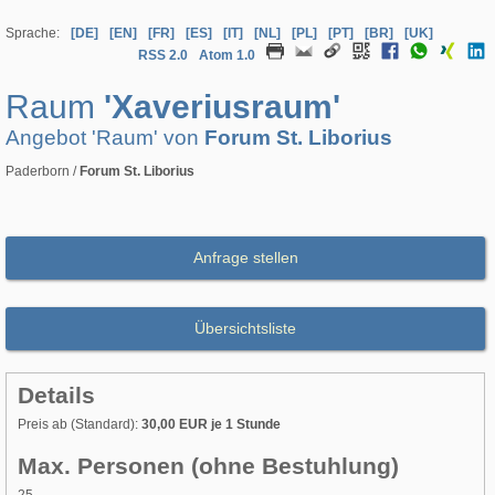
Sprache:
[DE]
[EN]
[FR]
[ES]
[IT]
[NL]
[PL]
[PT]
[BR]
[UK]
RSS 2.0
Atom 1.0
Raum
'Xaveriusraum'
Angebot 'Raum' von
Forum St. Liborius
Paderborn /
Forum St. Liborius
Anfrage stellen
Übersichtsliste
Details
Preis ab (Standard):
30,00 EUR je 1 Stunde
Max. Personen (ohne Bestuhlung)