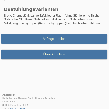
25
Bestuhlungsvarianten
Block, Chorgestühl, Lange Tafel, leerer Raum (ohne Stühle, ohne Tische),
Stehtische, Stuhlkreis, Stuhlreihen mit Mittelgang, Stuhlreihen ohne
Mittelgang, Tischgruppen (6er), Tischgruppen (8er), Tischreihen, U-Form
Anfrage stellen
Übersichtsliste
Anbieter:in
Katholisches Pfarramt Sankt Liborius Paderborn
Domplatz 4
33098 Paderborn (DE)
Tel.:
05251 23554