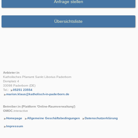
Anfrage stellen
Übersichtsliste
Anbieter:in
Katholisches Pfarramt Sankt Liborius Paderborn
Domplatz 4
33098 Paderborn (DE)
Tel.:
05251 23554
marion.klaus@katholisch-in-paderborn.de
Betreiber:in (Plattform 'Online-Raumverwaltung')
OMOC
.interactive
Homepage
Allgemeine Geschäftsbedingungen
Datenschutzerklärung
Impressum