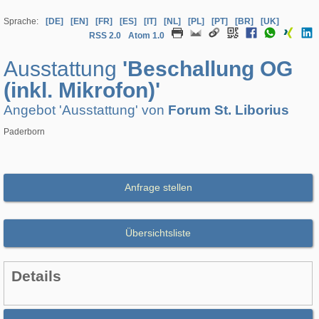
Sprache:
[DE]
[EN]
[FR]
[ES]
[IT]
[NL]
[PL]
[PT]
[BR]
[UK]
RSS 2.0
Atom 1.0
Ausstattung
'Beschallung OG
(inkl. Mikrofon)'
Angebot 'Ausstattung' von
Forum St. Liborius
Paderborn
Anfrage stellen
Übersichtsliste
Details