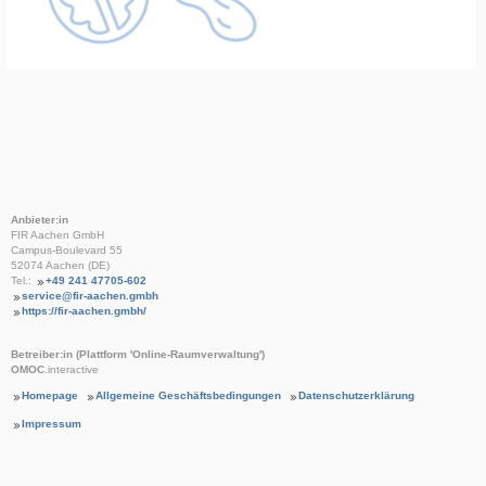
Anbieter:in
FIR Aachen GmbH
Campus-Boulevard 55
52074 Aachen (DE)
Tel.:
+49 241 47705-602
service@fir-aachen.gmbh
https://fir-aachen.gmbh/
Betreiber:in (Plattform 'Online-Raumverwaltung')
OMOC
.interactive
Homepage
Allgemeine Geschäftsbedingungen
Datenschutzerklärung
Impressum