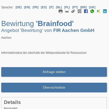
Sprache:
[DE]
[EN]
[FR]
[ES]
[IT]
[NL]
[PL]
[PT]
[BR]
[UK]
Bewirtung
'Brainfood'
Angebot 'Bewirtung' von
FIR Aachen GmbH
Aachen
Informationstext der oberhalb der Webportalseite für Ressourcen
Anfrage stellen
Übersichtsliste
Details
Beinhaltet: