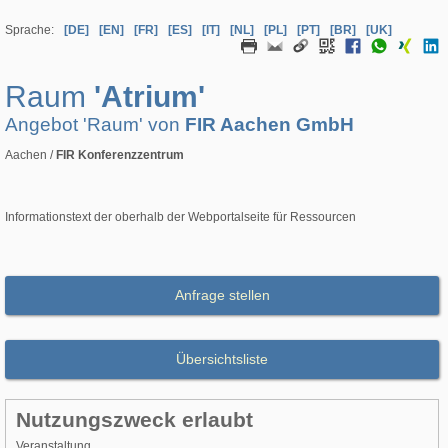
Sprache:
[DE]
[EN]
[FR]
[ES]
[IT]
[NL]
[PL]
[PT]
[BR]
[UK]
Raum
'Atrium'
Angebot 'Raum' von
FIR Aachen GmbH
Aachen /
FIR Konferenzzentrum
Informationstext der oberhalb der Webportalseite für Ressourcen
Anfrage stellen
Übersichtsliste
Nutzungszweck erlaubt
Veranstaltung,