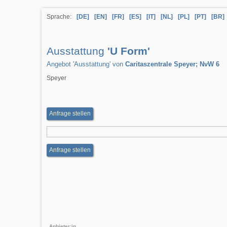
Sprache:
[DE]
[EN]
[FR]
[ES]
[IT]
[NL]
[PL]
[PT]
[BR]
Ausstattung
'U Form'
Angebot 'Ausstattung' von
Caritaszentrale Speyer; NvW 6
Speyer
Anfrage stellen
Anfrage stellen
Anbieter:in