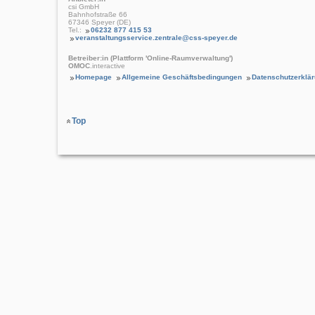
csi GmbH
Bahnhofstraße 66
67346 Speyer (DE)
Tel.:
06232 877 415 53
veranstaltungsservice.zentrale@css-speyer.de
Betreiber:in (Plattform 'Online-Raumverwaltung')
OMOC
.interactive
Homepage
Allgemeine Geschäftsbedingungen
Datenschutzerklä
Top