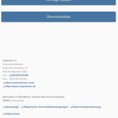
Übersichtsliste
Anbieter:in
Kapuzinerkloster
Kapuzinerstrasse 27
48149 Münster (DE)
Tel.:
02519276100
Fax.: 02519276210
bbeermann@mac.com
http://www.kapuziner.de
Betreiber:in (Plattform 'Online-Raumverwaltung')
OMOC
.interactive
Homepage
Allgemeine Geschäftsbedingungen
Datenschutzerklärung
Impressum