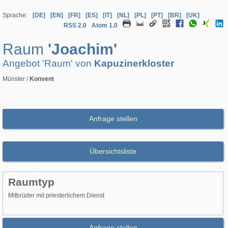
Sprache:
[DE]
[EN]
[FR]
[ES]
[IT]
[NL]
[PL]
[PT]
[BR]
[UK]
RSS 2.0
Atom 1.0
Raum
'Joachim'
Angebot 'Raum' von
Kapuzinerkloster
Münster /
Konvent
Anfrage stellen
Übersichtsliste
Raumtyp
Mitbrüder mit priesterlichem Dienst
Anfrage stellen