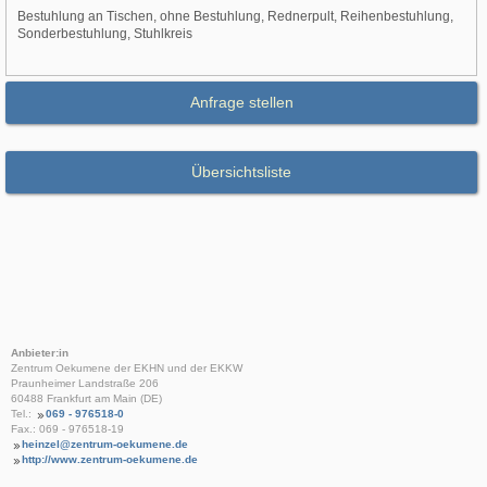
Bestuhlung an Tischen, ohne Bestuhlung, Rednerpult, Reihenbestuhlung,
Sonderbestuhlung, Stuhlkreis
Anfrage stellen
Übersichtsliste
Anbieter:in
Zentrum Oekumene der EKHN und der EKKW
Praunheimer Landstraße 206
60488 Frankfurt am Main (DE)
Tel.:
069 - 976518-0
Fax.: 069 - 976518-19
heinzel@zentrum-oekumene.de
http://www.zentrum-oekumene.de