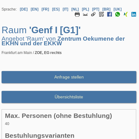
Sprache:
[DE]
[EN]
[FR]
[ES]
[IT]
[NL]
[PL]
[PT]
[BR]
[UK]
Raum
'Genf I [G1]'
Angebot 'Raum' von
Zentrum Oekumene der
EKHN und der EKKW
Frankfurt am Main /
ZOE, EG rechts
Anfrage stellen
Übersichtsliste
Max. Personen (ohne Bestuhlung)
40
Bestuhlungsvarianten