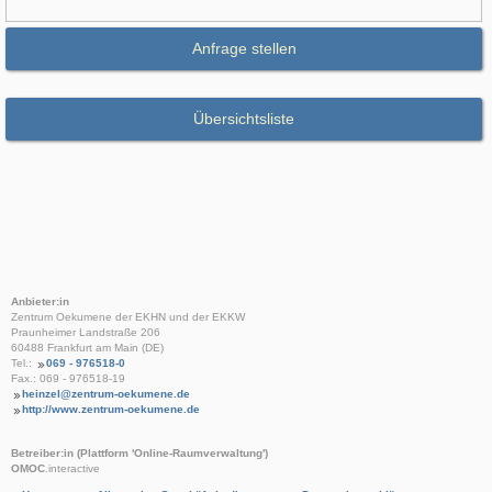
Anfrage stellen
Übersichtsliste
Anbieter:in
Zentrum Oekumene der EKHN und der EKKW
Praunheimer Landstraße 206
60488 Frankfurt am Main (DE)
Tel.:
069 - 976518-0
Fax.: 069 - 976518-19
heinzel@zentrum-oekumene.de
http://www.zentrum-oekumene.de
Betreiber:in (Plattform 'Online-Raumverwaltung')
OMOC
.interactive