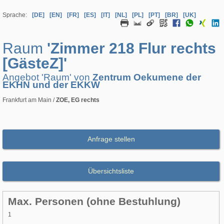
Sprache:
[DE]
[EN]
[FR]
[ES]
[IT]
[NL]
[PL]
[PT]
[BR]
[UK]
Raum
'Zimmer 218 Flur rechts
[GästeZ]'
Angebot 'Raum' von
Zentrum Oekumene der
EKHN und der EKKW
Frankfurt am Main /
ZOE, EG rechts
Anfrage stellen
Übersichtsliste
Max. Personen (ohne Bestuhlung)
1