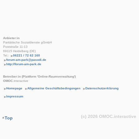
Anbieter:in
Paritätische Sozialdienste gGmbH
Poststraße 11-13
69115 Heidelberg (DE)
Tel.:
06221 / 72 62 160
forum-am-park@pasodi.de
http://forum-am-park.de
Betreiber:in (Plattform 'Online-Raumverwaltung')
OMOC
.interactive
Homepage
Allgemeine Geschäftsbedingungen
Datenschutzerklärung
Impressum
(c) 2026
OMOC
.interactive
Top