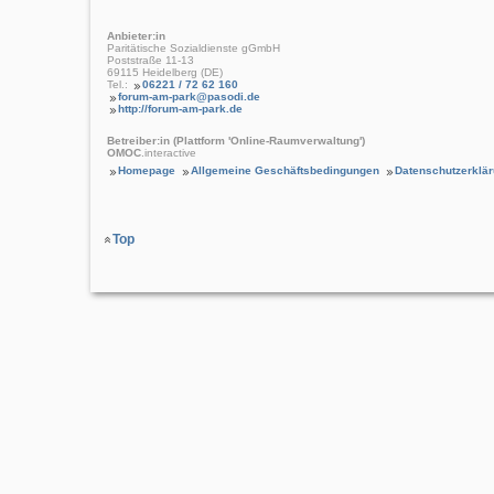
Anbieter:in
Paritätische Sozialdienste gGmbH
Poststraße 11-13
69115 Heidelberg (DE)
Tel.:
06221 / 72 62 160
forum-am-park@pasodi.de
http://forum-am-park.de
Betreiber:in (Plattform 'Online-Raumverwaltung')
OMOC
.interactive
Homepage
Allgemeine Geschäftsbedingungen
Datenschutzerklä
Top