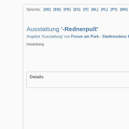
Sprache:
[DE]
[EN]
[FR]
[ES]
[IT]
[NL]
[PL]
[PT]
[BR]
Ausstattung
'-Rednerpult'
Angebot 'Ausstattung' von
Forum am Park - Stadtresidenz 
Heidelberg
Details