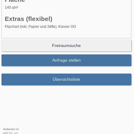
140 qm²
Extras (flexibel)
Flipchart (inkl. Papier und Stifte), Klavier OG
Freiraumsuche
Anfrage stellen
Übersichtsliste
Anbieter:in
WIESE eG