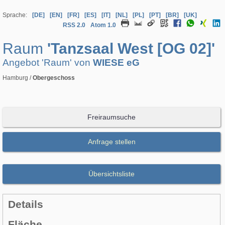
Sprache:
[DE]
[EN]
[FR]
[ES]
[IT]
[NL]
[PL]
[PT]
[BR]
[UK]
RSS 2.0
Atom 1.0
Raum
'Tanzsaal West [OG 02]'
Angebot 'Raum' von
WIESE eG
Hamburg /
Obergeschoss
Freiraumsuche
Anfrage stellen
Übersichtsliste
Details
Fläche