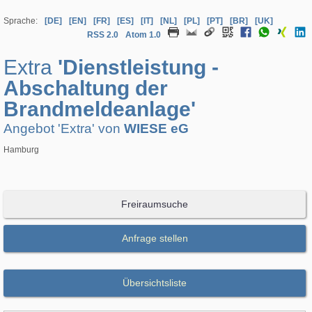
Sprache:
[DE]
[EN]
[FR]
[ES]
[IT]
[NL]
[PL]
[PT]
[BR]
[UK]
RSS 2.0
Atom 1.0
Extra
'Dienstleistung -
Abschaltung der
Brandmeldeanlage'
Angebot 'Extra' von
WIESE eG
Hamburg
Freiraumsuche
Anfrage stellen
Übersichtsliste