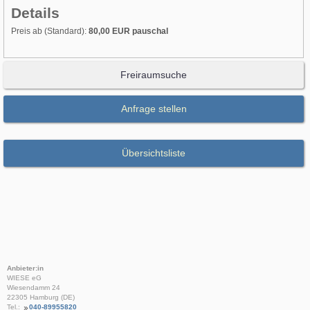
Details
Preis ab (Standard):
80,00 EUR pauschal
Freiraumsuche
Anfrage stellen
Übersichtsliste
Anbieter:in
WIESE eG
Wiesendamm 24
22305 Hamburg (DE)
Tel.:
040-89955820