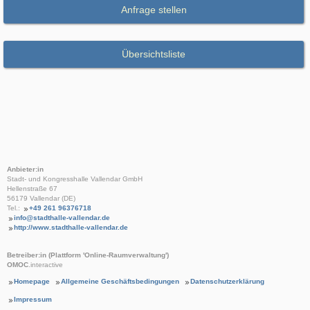
Anfrage stellen
Übersichtsliste
Anbieter:in
Stadt- und Kongresshalle Vallendar GmbH
Hellenstraße 67
56179 Vallendar (DE)
Tel.:
+49 261 96376718
info@stadthalle-vallendar.de
http://www.stadthalle-vallendar.de
Betreiber:in (Plattform 'Online-Raumverwaltung')
OMOC
.interactive
Homepage
Allgemeine Geschäftsbedingungen
Datenschutzerklärung
Impressum