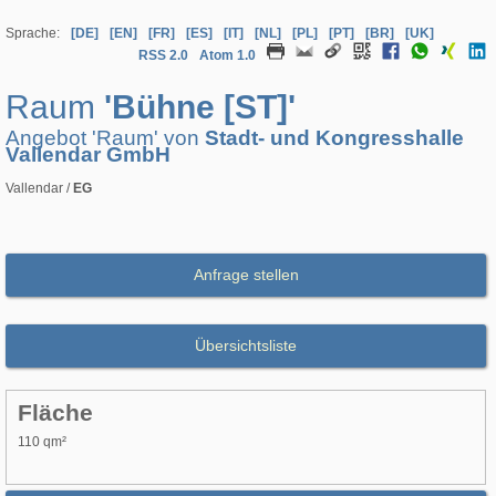
Sprache:
[DE]
[EN]
[FR]
[ES]
[IT]
[NL]
[PL]
[PT]
[BR]
[UK]
RSS 2.0
Atom 1.0
Raum
'Bühne [ST]'
Angebot 'Raum' von
Stadt- und Kongresshalle
Vallendar GmbH
Vallendar /
EG
Anfrage stellen
Übersichtsliste
Fläche
110 qm²