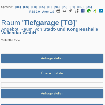
Sprache:
[DE]
[EN]
[FR]
[ES]
[IT]
[NL]
[PL]
[PT]
[BR]
[UK]
RSS 2.0
Atom 1.0
Raum
'Tiefgarage [TG]'
Angebot 'Raum' von
Stadt- und Kongresshalle
Vallendar GmbH
Vallendar /
UG
Anfrage stellen
Übersichtsliste
Anfrage stellen