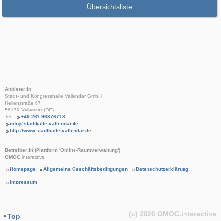
Übersichtsliste
Anbieter:in
Stadt- und Kongresshalle Vallendar GmbH
Hellenstraße 67
56179 Vallendar (DE)
Tel.:
+49 261 96376718
info@stadthalle-vallendar.de
http://www.stadthalle-vallendar.de
Betreiber:in (Plattform 'Online-Raumverwaltung')
OMOC
.interactive
Homepage
Allgemeine Geschäftsbedingungen
Datenschutzerklärung
Impressum
(c) 2026
OMOC
.interactive
Top