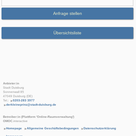
Anfrage stellen
Übersichtsliste
Anbieter:in
Stadt Duisburg
Sonnenwall 85
47049 Duisburg (DE)
Tel.:
0203-283 3977
derkleineprinz@stadt-duisburg.de
Betreiber:in (Plattform 'Online-Raumverwaltung')
OMOC
.interactive
Homepage
Allgemeine Geschäftsbedingungen
Datenschutzerklärung