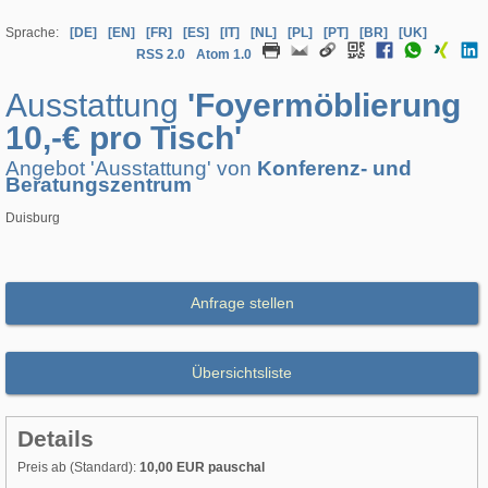
Sprache:
[DE]
[EN]
[FR]
[ES]
[IT]
[NL]
[PL]
[PT]
[BR]
[UK]
RSS 2.0
Atom 1.0
Ausstattung
'Foyermöblierung
10,-€ pro Tisch'
Angebot 'Ausstattung' von
Konferenz- und
Beratungszentrum
Duisburg
Anfrage stellen
Übersichtsliste
Details
Preis ab (Standard):
10,00 EUR pauschal