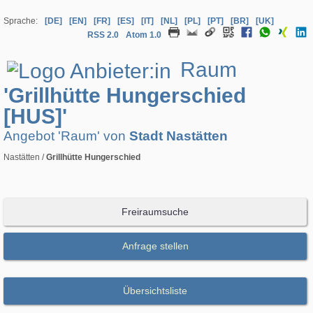
Sprache:
[DE]
[EN]
[FR]
[ES]
[IT]
[NL]
[PL]
[PT]
[BR]
[UK]
RSS 2.0
Atom 1.0
Raum
'Grillhütte Hungerschied
[HUS]'
Angebot 'Raum' von
Stadt Nastätten
Nastätten /
Grillhütte Hungerschied
Freiraumsuche
Anfrage stellen
Übersichtsliste