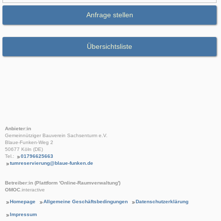
Anfrage stellen
Übersichtsliste
Anbieter:in
Gemeinnütziger Bauverein Sachsenturm e.V.
Blaue-Funken-Weg 2
50677 Köln (DE)
Tel.:
01796625663
tumreservierung@blaue-funken.de
Betreiber:in (Plattform 'Online-Raumverwaltung')
OMOC
.interactive
Homepage
Allgemeine Geschäftsbedingungen
Datenschutzerklärung
Impressum