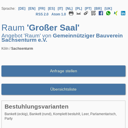
Sprache:
[DE]
[EN]
[FR]
[ES]
[IT]
[NL]
[PL]
[PT]
[BR]
[UK]
RSS 2.0
Atom 1.0
Raum
'Großer Saal'
Angebot 'Raum' von
Gemeinnütziger Bauverein
Sachsenturm e.V.
Köln /
Sachsenturm
Anfrage stellen
Übersichtsliste
Bestuhlungsvarianten
Bankett (eckig), Bankett (rund), Komplett bestuhlt, Leer, Parlamentarisch,
Party