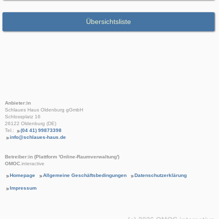
Übersichtsliste
Anbieter:in
Schlaues Haus Oldenburg gGmbH
Schlossplatz 16
26122 Oldenburg (DE)
Tel.:
(04 41) 99873398
info@schlaues-haus.de
Betreiber:in (Plattform 'Online-Raumverwaltung')
OMOC
.interactive
Homepage
Allgemeine Geschäftsbedingungen
Datenschutzerklärung
Impressum