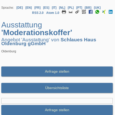
Sprache:
[DE]
[EN]
[FR]
[ES]
[IT]
[NL]
[PL]
[PT]
[BR]
[UK]
RSS 2.0
Atom 1.0
Ausstattung
'Moderationskoffer'
Angebot 'Ausstattung' von
Schlaues Haus
Oldenburg gGmbH
Oldenburg
Anfrage stellen
Übersichtsliste
Anfrage stellen