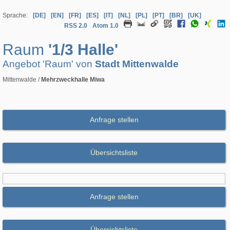
Sprache:
[DE]
[EN]
[FR]
[ES]
[IT]
[NL]
[PL]
[PT]
[BR]
[UK]
RSS 2.0
Atom 1.0
Raum
'1/3 Halle'
Angebot 'Raum' von
Stadt Mittenwalde
Mittenwalde /
Mehrzweckhalle Miwa
Anfrage stellen
Übersichtsliste
Anfrage stellen
Übersichtsliste