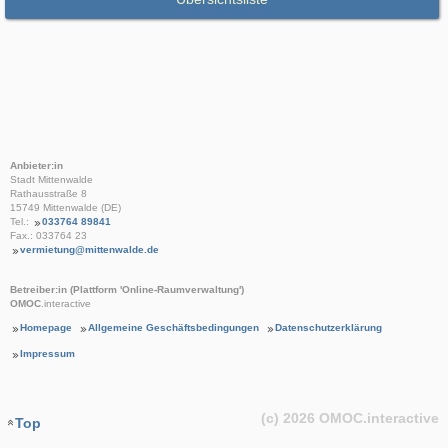
Anbieter:in
Stadt Mittenwalde
Rathausstraße 8
15749 Mittenwalde (DE)
Tel.:
033764 89841
Fax.: 033764 23
vermietung@mittenwalde.de
Betreiber:in (Plattform 'Online-Raumverwaltung')
OMOC
.interactive
Homepage
Allgemeine Geschäftsbedingungen
Datenschutzerklärung
Impressum
(c) 2026
OMOC
.interactive
Top