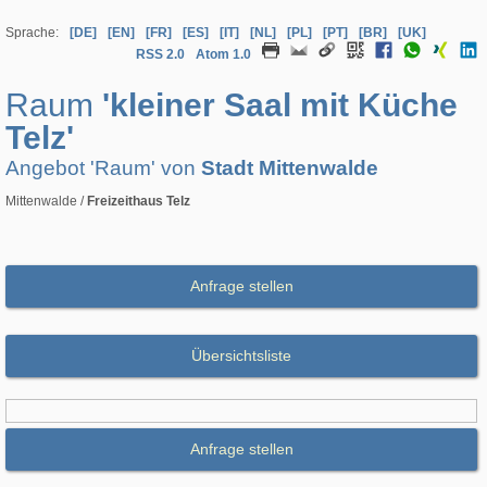
Sprache:
[DE]
[EN]
[FR]
[ES]
[IT]
[NL]
[PL]
[PT]
[BR]
[UK]
RSS 2.0
Atom 1.0
Raum
'kleiner Saal mit Küche
Telz'
Angebot 'Raum' von
Stadt Mittenwalde
Mittenwalde /
Freizeithaus Telz
Anfrage stellen
Übersichtsliste
Anfrage stellen