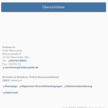
Übersichtsliste
Anbieter:in
Stadt Mittenwalde
Rathausstraße 8
15749 Mittenwalde (DE)
Tel.:
033764 89841
Fax.: 033764 23
vermietung@mittenwalde.de
Betreiber:in (Plattform 'Online-Raumverwaltung')
OMOC
.interactive
Homepage
Allgemeine Geschäftsbedingungen
Datenschutzerklärung
Impressum