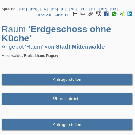
Sprache:
[DE]
[EN]
[FR]
[ES]
[IT]
[NL]
[PL]
[PT]
[BR]
[UK]
RSS 2.0
Atom 1.0
Raum
'Erdgeschoss ohne
Küche'
Angebot 'Raum' von
Stadt Mittenwalde
Mittenwalde /
Freizeithaus Ragow
Anfrage stellen
Übersichtsliste
Anfrage stellen