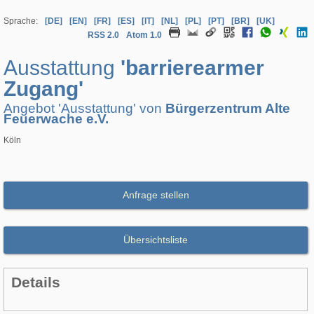
Sprache:
[DE]
[EN]
[FR]
[ES]
[IT]
[NL]
[PL]
[PT]
[BR]
[UK]
RSS 2.0
Atom 1.0
Ausstattung
'barrierearmer
Zugang'
Angebot 'Ausstattung' von
Bürgerzentrum Alte
Feuerwache e.V.
Köln
Anfrage stellen
Übersichtsliste
Details