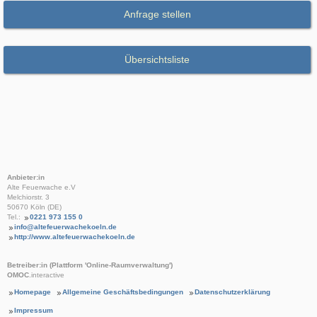
Anfrage stellen
Übersichtsliste
Anbieter:in
Alte Feuerwache e.V
Melchiorstr. 3
50670 Köln (DE)
Tel.:
0221 973 155 0
info@altefeuerwachekoeln.de
http://www.altefeuerwachekoeln.de
Betreiber:in (Plattform 'Online-Raumverwaltung')
OMOC
.interactive
Homepage
Allgemeine Geschäftsbedingungen
Datenschutzerklärung
Impressum