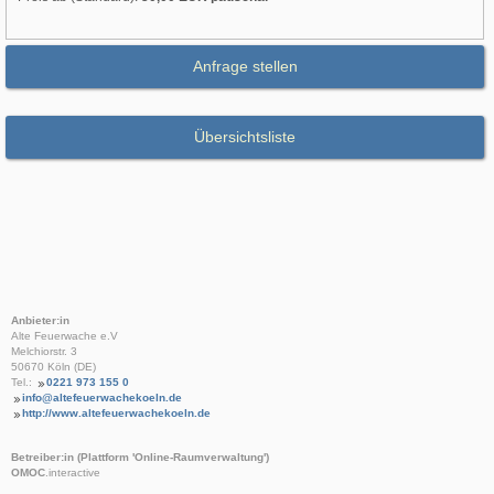
Anfrage stellen
Übersichtsliste
Anbieter:in
Alte Feuerwache e.V
Melchiorstr. 3
50670 Köln (DE)
Tel.:
0221 973 155 0
info@altefeuerwachekoeln.de
http://www.altefeuerwachekoeln.de
Betreiber:in (Plattform 'Online-Raumverwaltung')
OMOC
.interactive