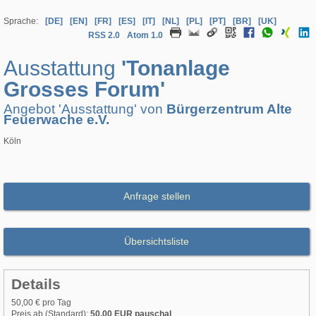
Sprache:
[DE]
[EN]
[FR]
[ES]
[IT]
[NL]
[PL]
[PT]
[BR]
[UK]
RSS 2.0
Atom 1.0
Ausstattung
'Tonanlage
Grosses Forum'
Angebot 'Ausstattung' von
Bürgerzentrum Alte
Feuerwache e.V.
Köln
Anfrage stellen
Übersichtsliste
Details
50,00 € pro Tag
Preis ab (Standard):
50,00 EUR pauschal