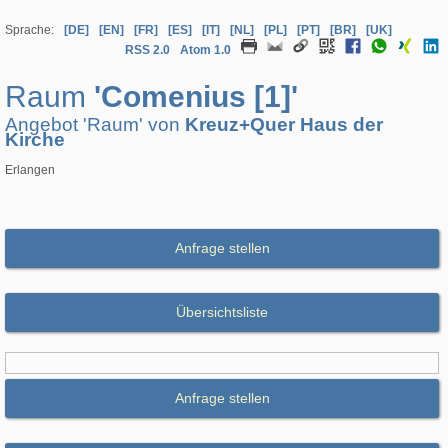
Sprache:
[DE]
[EN]
[FR]
[ES]
[IT]
[NL]
[PL]
[PT]
[BR]
[UK]
RSS 2.0
Atom 1.0
Raum
'Comenius [1]'
Angebot 'Raum' von
Kreuz+Quer Haus der
Kirche
Erlangen
Anfrage stellen
Übersichtsliste
Anfrage stellen