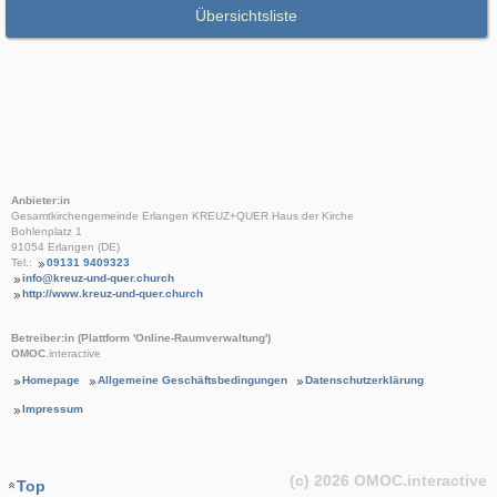
Übersichtsliste
Anbieter:in
Gesamtkirchengemeinde Erlangen KREUZ+QUER Haus der Kirche
Bohlenplatz 1
91054 Erlangen (DE)
Tel.:
09131 9409323
info@kreuz-und-quer.church
http://www.kreuz-und-quer.church
Betreiber:in (Plattform 'Online-Raumverwaltung')
OMOC
.interactive
Homepage
Allgemeine Geschäftsbedingungen
Datenschutzerklärung
Impressum
(c) 2026
OMOC
.interactive
Top