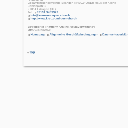
Gesamtkirchengemeinde Erlangen KREUZ+QUER Haus der Kirche
Bohlenplatz 1
91054 Erlangen (DE)
Tel.:
09131 9409323
info@kreuz-und-quer.church
http://www.kreuz-und-quer.church
Betreiber:in (Plattform 'Online-Raumverwaltung')
OMOC
.interactive
Homepage
Allgemeine Geschäftsbedingungen
Datenschutzerklä
Top