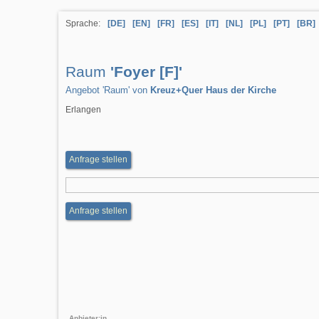
Sprache:
[DE]
[EN]
[FR]
[ES]
[IT]
[NL]
[PL]
[PT]
[BR]
Raum
'Foyer [F]'
Angebot 'Raum' von
Kreuz+Quer Haus der Kirche
Erlangen
Anfrage stellen
Anfrage stellen
Anbieter:in