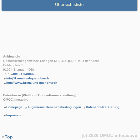
Übersichtsliste
Anbieter:in
Gesamtkirchengemeinde Erlangen KREUZ+QUER Haus der Kirche
Bohlenplatz 1
91054 Erlangen (DE)
Tel.:
09131 9409323
info@kreuz-und-quer.church
http://www.kreuz-und-quer.church
Betreiber:in (Plattform 'Online-Raumverwaltung')
OMOC
.interactive
Homepage
Allgemeine Geschäftsbedingungen
Datenschutzerklärung
Impressum
(c) 2026
OMOC
.interactive
Top