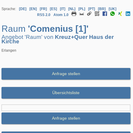
Sprache:
[DE]
[EN]
[FR]
[ES]
[IT]
[NL]
[PL]
[PT]
[BR]
[UK]
RSS 2.0
Atom 1.0
Raum
'Comenius [1]'
Angebot 'Raum' von
Kreuz+Quer Haus der
Kirche
Erlangen
Anfrage stellen
Übersichtsliste
Anfrage stellen