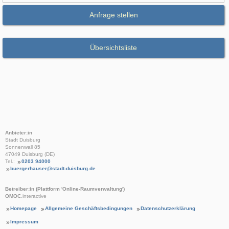
Anfrage stellen
Übersichtsliste
Anbieter:in
Stadt Duisburg
Sonnenwall 85
47049 Duisburg (DE)
Tel.:
0203 94000
buergerhauser@stadt-duisburg.de
Betreiber:in (Plattform 'Online-Raumverwaltung')
OMOC
.interactive
Homepage
Allgemeine Geschäftsbedingungen
Datenschutzerklärung
Impressum