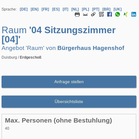
Sprache:
[DE]
[EN]
[FR]
[ES]
[IT]
[NL]
[PL]
[PT]
[BR]
[UK]
Raum
'04 Sitzungszimmer
[04]'
Angebot 'Raum' von
Bürgerhaus Hagenshof
Duisburg /
Erdgeschoß
Anfrage stellen
Übersichtsliste
Max. Personen (ohne Bestuhlung)
40