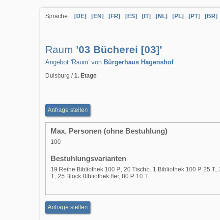
Sprache:
[DE]
[EN]
[FR]
[ES]
[IT]
[NL]
[PL]
[PT]
[BR]
Raum
'03 Bücherei [03]'
Angebot 'Raum' von
Bürgerhaus Hagenshof
Duisburg /
1. Etage
Anfrage stellen
Max. Personen (ohne Bestuhlung)
100
Bestuhlungsvarianten
19 Reihe Bibliothek 100 P., 20 Tischb. 1 Bibliothek 100 P. 25 T.,
T., 25 Block Blbliothek 8er, 80 P. 10 T.
Anfrage stellen