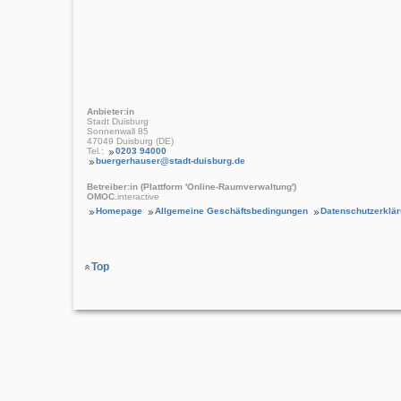
Anbieter:in
Stadt Duisburg
Sonnenwall 85
47049 Duisburg (DE)
Tel.:
0203 94000
buergerhauser@stadt-duisburg.de
Betreiber:in (Plattform 'Online-Raumverwaltung')
OMOC
.interactive
Homepage
Allgemeine Geschäftsbedingungen
Datenschutzerklä
Top