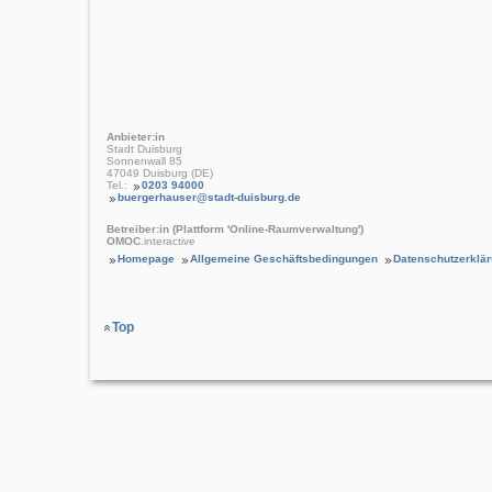
Anbieter:in
Stadt Duisburg
Sonnenwall 85
47049 Duisburg (DE)
Tel.:
0203 94000
buergerhauser@stadt-duisburg.de
Betreiber:in (Plattform 'Online-Raumverwaltung')
OMOC
.interactive
Homepage
Allgemeine Geschäftsbedingungen
Datenschutzerklä
Top