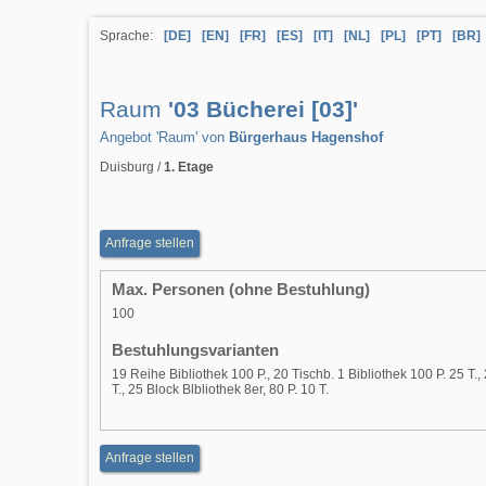
Sprache:
[DE]
[EN]
[FR]
[ES]
[IT]
[NL]
[PL]
[PT]
[BR]
Raum
'03 Bücherei [03]'
Angebot 'Raum' von
Bürgerhaus Hagenshof
Duisburg /
1. Etage
Anfrage stellen
Max. Personen (ohne Bestuhlung)
100
Bestuhlungsvarianten
19 Reihe Bibliothek 100 P., 20 Tischb. 1 Bibliothek 100 P. 25 T.,
T., 25 Block Blbliothek 8er, 80 P. 10 T.
Anfrage stellen