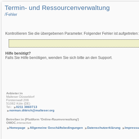
Termin- und Ressourcenverwaltung
/­Fehler
Kontrollieren Sie die übergebenen Parameter. Folgender Fehler ist aufgetreten:
Hilfe benötigt?
Falls Sie Hilfe benötigen, wenden Sie sich bitte an den Support.
Anbieter:in
Malteser Düsseldorf
Fürstenwall 206
51082 Köln (DE)
Tel.:
0211 3860713
norman.dittrich@malteser.org
Betreiber:in (Plattform 'Online-Raumverwaltung')
OMOC
.interactive
Homepage
Allgemeine Geschäftsbedingungen
Datenschutzerklärung
Impress