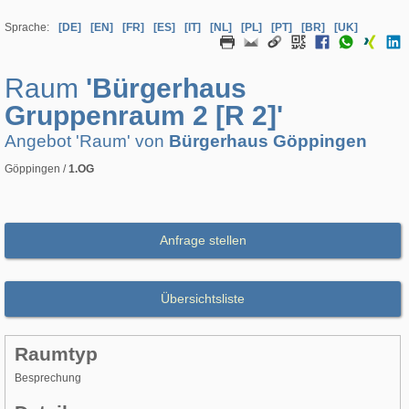
Sprache:
[DE]
[EN]
[FR]
[ES]
[IT]
[NL]
[PL]
[PT]
[BR]
[UK]
Raum
'Bürgerhaus
Gruppenraum 2 [R 2]'
Angebot 'Raum' von
Bürgerhaus Göppingen
Göppingen /
1.OG
Anfrage stellen
Übersichtsliste
Raumtyp
Besprechung