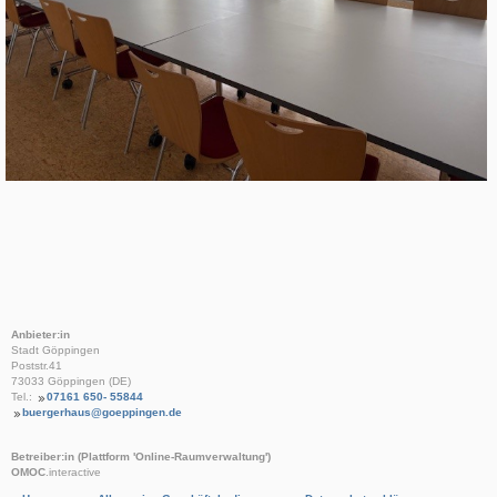
Anbieter:in
Stadt Göppingen
Poststr.41
73033 Göppingen (DE)
Tel.:
07161 650- 55844
buergerhaus@goeppingen.de
Betreiber:in (Plattform 'Online-Raumverwaltung')
OMOC
.interactive