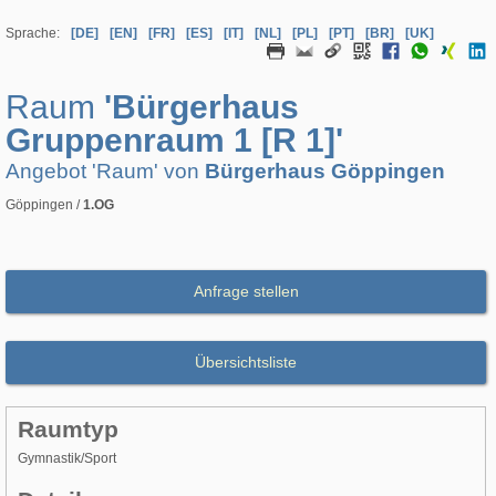
Sprache:
[DE]
[EN]
[FR]
[ES]
[IT]
[NL]
[PL]
[PT]
[BR]
[UK]
Raum
'Bürgerhaus
Gruppenraum 1 [R 1]'
Angebot 'Raum' von
Bürgerhaus Göppingen
Göppingen /
1.OG
Anfrage stellen
Übersichtsliste
Raumtyp
Gymnastik/Sport